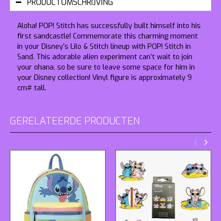
PRODUCTOMSCHRIJVING
Aloha! POP! Stitch has successfully built himself into his
first sandcastle! Commemorate this charming moment
in your Disney’s
Lilo & Stitch
lineup with POP! Stitch in
Sand. This adorable alien experiment can’t wait to join
your ohana, so be sure to leave some space for him in
your Disney collection! Vinyl figure is approximately 9
cm# tall.
GERELATEERDE PRODUCTEN