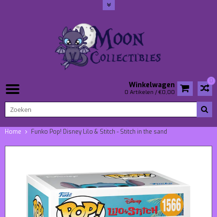
0
Winkelwagen
0 Artikelen / €0,00
Home
Funko Pop! Disney Lilo & Stitch - Stitch in the sand