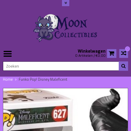
0
Winkelwagen
0 Artikelen / €0,00
Home
Funko Pop! Disney Maleficent