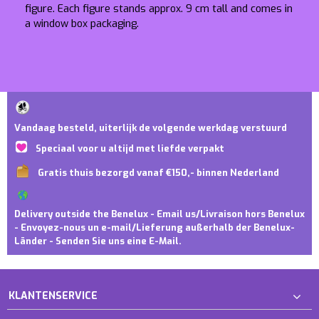
figure. Each figure stands approx. 9 cm tall and comes in
a window box packaging.
Vandaag besteld, uiterlijk de volgende werkdag verstuurd
Speciaal voor u altijd met liefde verpakt
Gratis thuis bezorgd vanaf €150,- binnen Nederland
Delivery outside the Benelux - Email us/Livraison hors Benelux
- Envoyez-nous un e-mail/Lieferung außerhalb der Benelux-
Länder - Senden Sie uns eine E-Mail.
KLANTENSERVICE