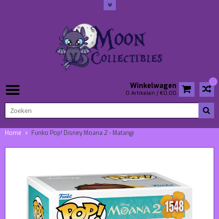
0
Winkelwagen
0 Artikelen / €0,00
Home
Funko Pop! Disney Moana 2 - Matangi