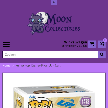
0
Winkelwagen
0 Artikelen / €0,00
Home
Funko Pop! Disney Pixar Up - Carl