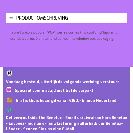
PRODUCTOMSCHRIJVING
From Funko's popular 'POP!' series comes this cool vinyl figure. It
stands approx. 9 cm tall and comes in a window box packaging
Vandaag besteld, uiterlijk de volgende werkdag verstuurd
Speciaal voor u altijd met liefde verpakt
Gratis thuis bezorgd vanaf €150,- binnen Nederland
Delivery outside the Benelux - Email us/Livraison hors Benelux
- Envoyez-nous un e-mail/Lieferung außerhalb der Benelux-
Länder - Senden Sie uns eine E-Mail.