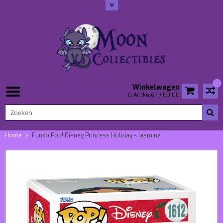
0
Winkelwagen
0 Artikelen / €0,00
Home
Funko Pop! Disney Princess Holiday - Jasmine