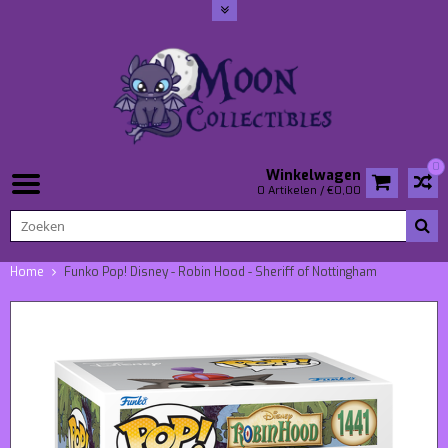
0
Winkelwagen
0 Artikelen / €0,00
Home
Funko Pop! Disney - Robin Hood - Sheriff of Nottingham