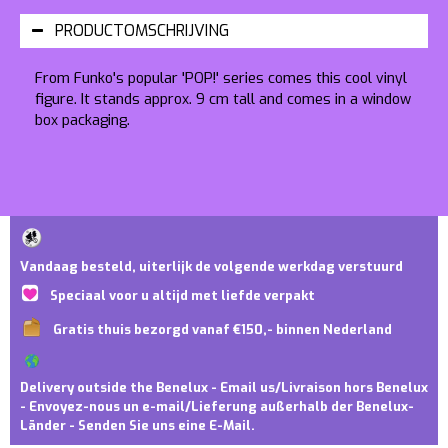
PRODUCTOMSCHRIJVING
From Funko's popular 'POP!' series comes this cool vinyl
figure. It stands approx. 9 cm tall and comes in a window
box packaging.
Vandaag besteld, uiterlijk de volgende werkdag verstuurd
Speciaal voor u altijd met liefde verpakt
Gratis thuis bezorgd vanaf €150,- binnen Nederland
Delivery outside the Benelux - Email us/Livraison hors Benelux
- Envoyez-nous un e-mail/Lieferung außerhalb der Benelux-
Länder - Senden Sie uns eine E-Mail.