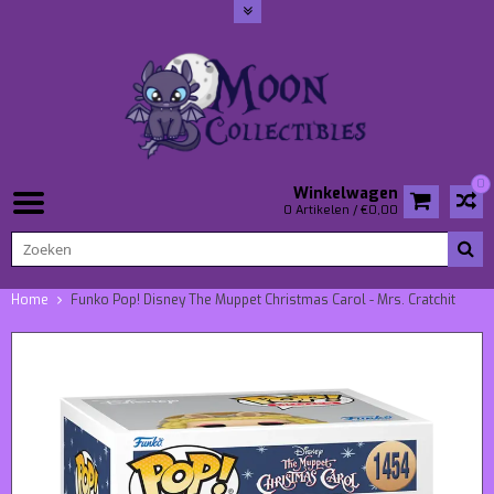
0
Winkelwagen
0 Artikelen / €0,00
Home
Funko Pop! Disney The Muppet Christmas Carol - Mrs. Cratchit