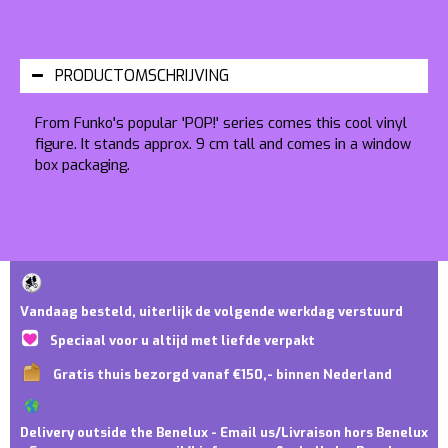
PRODUCTOMSCHRIJVING
From Funko's popular 'POP!' series comes this cool vinyl
figure. It stands approx. 9 cm tall and comes in a window
box packaging.
Vandaag besteld, uiterlijk de volgende werkdag verstuurd
Speciaal voor u altijd met liefde verpakt
Gratis thuis bezorgd vanaf €150,- binnen Nederland
Delivery outside the Benelux - Email us/Livraison hors Benelux