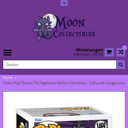
0
Winkelwagen
0 Artikelen / €0,00
Home
Funko Pop! Disney The Nightmare Before Christmas - Sally with Sunglasses