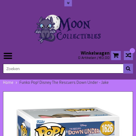
0
Winkelwagen
0 Artikelen / €0,00
Home
Funko Pop! Disney The Rescuers Down Under - Jake