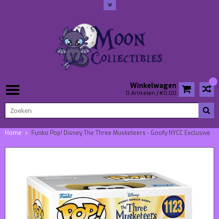
0
Winkelwagen
0 Artikelen / €0,00
Home
Funko Pop! Disney The Three Musketeers - Goofy NYCC Exclusive