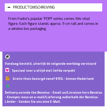
PRODUCTOMSCHRIJVING
From Funko's popular 'POP!' series comes this vinyl
figure. Each figure stands approx. 9 cm tall and comes in
a window box packaging
Vandaag besteld, uiterlijk de volgende werkdag verstuurd
Speciaal voor u altijd met liefde verpakt
Gratis thuis bezorgd vanaf €150,- binnen Nederland
Delivery outside the Benelux - Email us/Livraison hors Benelux
- Envoyez-nous un e-mail/Lieferung außerhalb der Benelux-
Länder - Senden Sie uns eine E-Mail.