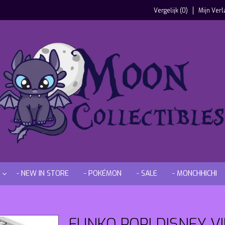
Vergelijk (0)
Mijn Verl
- NEW IN STORE
- POKÉMON
- SALE
- MONCHHICHI
FUNKO POP! DISNEY VI