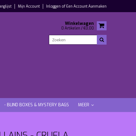
anglijst
Mijn Account
Inloggen
of
Een Account Aanmaken
Winkelwagen
0 Artikelen / €0,00
- BLIND BOXES & MYSTERY BAGS
MEER
LLAINS - CRUELA