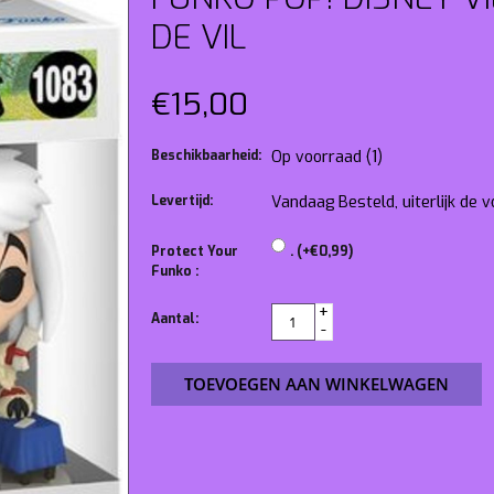
DE VIL
€15,00
Beschikbaarheid:
Op voorraad
(1)
Levertijd:
Vandaag Besteld, uiterlijk de
Protect Your
. (+€0,99)
Funko :
+
Aantal:
-
TOEVOEGEN AAN WINKELWAGEN