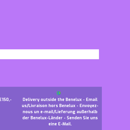
€150,-
Delivery outside the Benelux - Email
us/Livraison hors Benelux - Envoyez-
nous un e-mail/Lieferung außerhalb
der Benelux-Länder - Senden Sie uns
eine E-Mail.