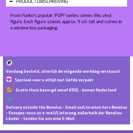
PRODUCTOMSCHRIJVING
From Funko's popular 'POP!' series comes this vinyl
figure. Each figure stands approx. 9 cm tall and comes in
a window box packaging.
Vandaag besteld, uiterlijk de volgende werkdag verstuurd
Speciaal voor u altijd met liefde verpakt
Gratis thuis bezorgd vanaf €150,- binnen Nederland
Delivery outside the Benelux - Email us/Livraison hors Benelux
- Envoyez-nous un e-mail/Lieferung außerhalb der Benelux-
Länder - Senden Sie uns eine E-Mail.