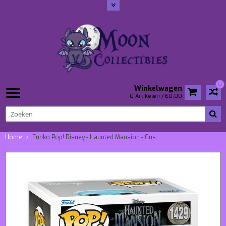
0
Winkelwagen
0 Artikelen / €0,00
Home
Funko Pop! Disney - Haunted Mansion - Gus