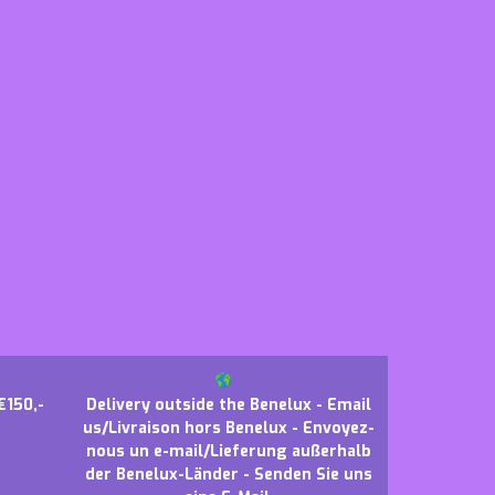
€150,-
Delivery outside the Benelux - Email
us/Livraison hors Benelux - Envoyez-
nous un e-mail/Lieferung außerhalb
der Benelux-Länder - Senden Sie uns