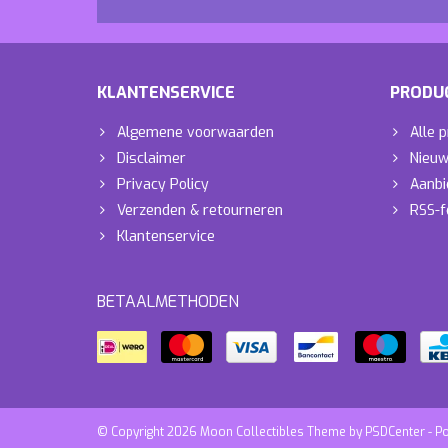
KLANTENSERVICE
PRODU
Algemene voorwaarden
Alle 
Disclaimer
Nieuw
Privacy Policy
Aanbi
Verzenden & retourneren
RSS-f
Klantenservice
BETAALMETHODEN
© Copyright 2026 Moon Collectibles Theme by
PSDCenter
- P