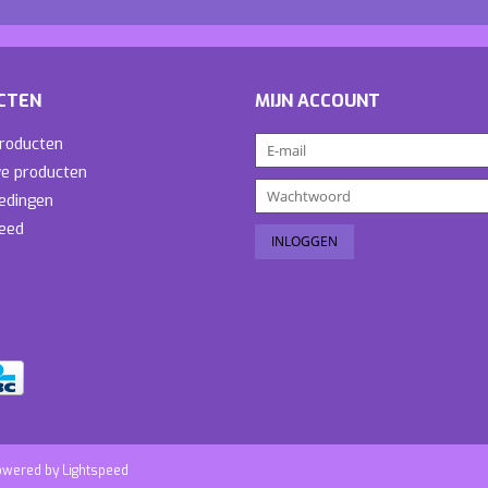
CTEN
MIJN ACCOUNT
producten
e producten
edingen
eed
owered by
Lightspeed