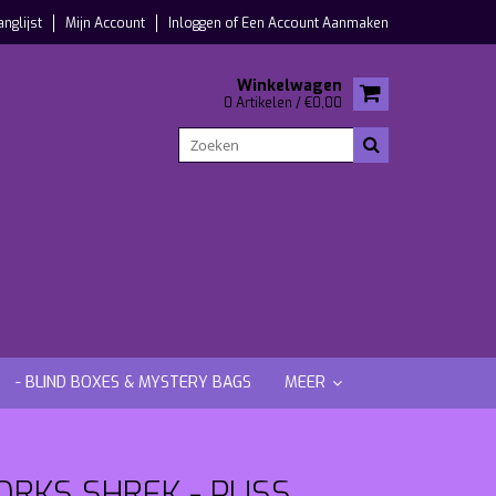
anglijst
Mijn Account
Inloggen
of
Een Account Aanmaken
Winkelwagen
0 Artikelen / €0,00
- BLIND BOXES & MYSTERY BAGS
MEER
RKS SHREK - PUSS