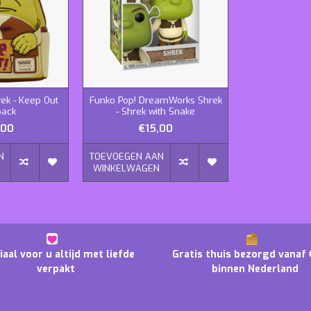
rek - Keep Out
Funko Pop! DreamWorks Shrek
pack
- Shrek with Snake
,00
€15,00
N
TOEVOEGEN AAN
N
WINKELWAGEN
iaal voor u altijd met liefde
Gratis thuis bezorgd vanaf 
verpakt
binnen Nederland