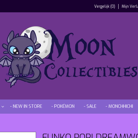
Vergelijk (0)
Mijn Verl
- NEW IN STORE
- POKÉMON
- SALE
- MONCHHICHI
FUNKO POP! DREAMWO