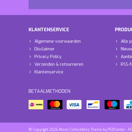
KLANTENSERVICE
PRODU
Algemene voorwaarden
Alle 
Disclaimer
Nieuw
Privacy Policy
Aanbi
Verzenden & retourneren
RSS-f
Klantenservice
BETAALMETHODEN
© Copyright 2026 Moon Collectibles Theme by
PSDCenter
- P