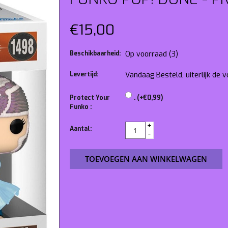
€15,00
Beschikbaarheid:
Op voorraad
(3)
Levertijd:
Vandaag Besteld, uiterlijk de
Protect Your
. (+€0,99)
Funko :
+
Aantal:
-
TOEVOEGEN AAN WINKELWAGEN