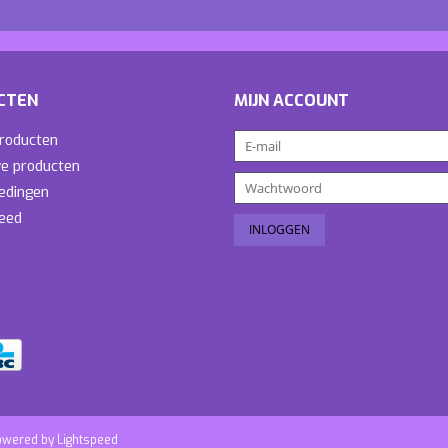
CTEN
MIJN ACCOUNT
producten
e producten
edingen
eed
owered by
Lightspeed