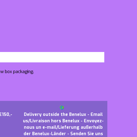
ow box packaging.
€150,-
Delivery outside the Benelux - Email
us/Livraison hors Benelux - Envoyez-
nous un e-mail/Lieferung außerhalb
der Benelux-Länder - Senden Sie uns