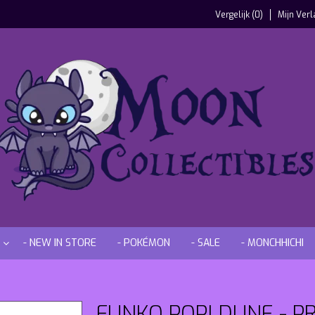
Vergelijk (0)
Mijn Verl
- NEW IN STORE
- POKÉMON
- SALE
- MONCHHICHI
FUNKO POP! DUNE - P