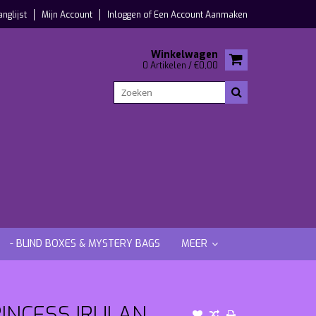
anglijst
Mijn Account
Inloggen
of
Een Account Aanmaken
Winkelwagen
0 Artikelen / €0,00
- BLIND BOXES & MYSTERY BAGS
MEER
RINCESS IRULAN