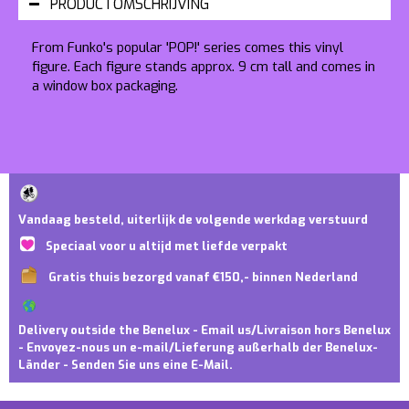
PRODUCTOMSCHRIJVING
From Funko's popular 'POP!' series comes this vinyl
figure. Each figure stands approx. 9 cm tall and comes in
a window box packaging.
Vandaag besteld, uiterlijk de volgende werkdag verstuurd
Speciaal voor u altijd met liefde verpakt
Gratis thuis bezorgd vanaf €150,- binnen Nederland
Delivery outside the Benelux - Email us/Livraison hors Benelux
- Envoyez-nous un e-mail/Lieferung außerhalb der Benelux-
Länder - Senden Sie uns eine E-Mail.