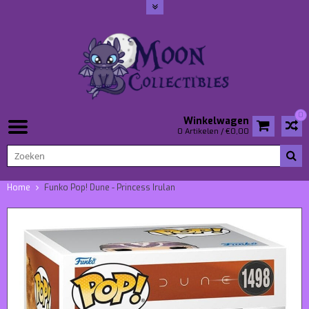
0
Winkelwagen
0 Artikelen / €0,00
Home
Funko Pop! Dune - Princess Irulan