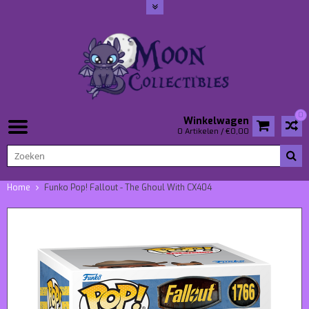
0
Winkelwagen
0 Artikelen / €0,00
Home
Funko Pop! Fallout - The Ghoul With CX404