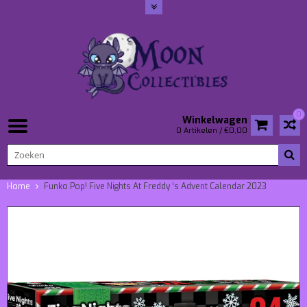
0
Winkelwagen
0 Artikelen / €0,00
Home
Funko Pop! Five Nights At Freddy ‘s Advent Calendar 2023