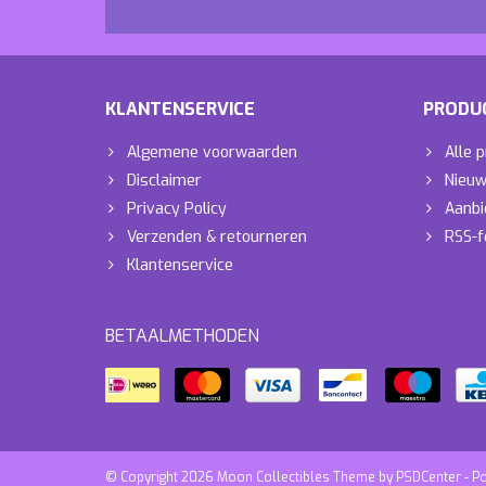
KLANTENSERVICE
PRODU
Algemene voorwaarden
Alle 
Disclaimer
Nieuw
Privacy Policy
Aanbi
Verzenden & retourneren
RSS-f
Klantenservice
BETAALMETHODEN
© Copyright 2026 Moon Collectibles Theme by
PSDCenter
- P