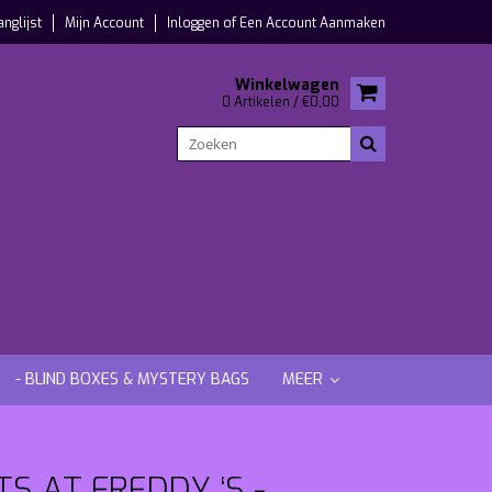
anglijst
Mijn Account
Inloggen
of
Een Account Aanmaken
Winkelwagen
0 Artikelen / €0,00
- BLIND BOXES & MYSTERY BAGS
MEER
TS AT FREDDY ‘S -