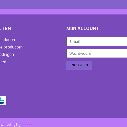
CTEN
MIJN ACCOUNT
producten
e producten
edingen
eed
owered by
Lightspeed