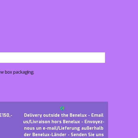
ow box packaging.
€150,-
Delivery outside the Benelux - Email
us/Livraison hors Benelux - Envoyez-
nous un e-mail/Lieferung außerhalb
der Benelux-Länder - Senden Sie uns