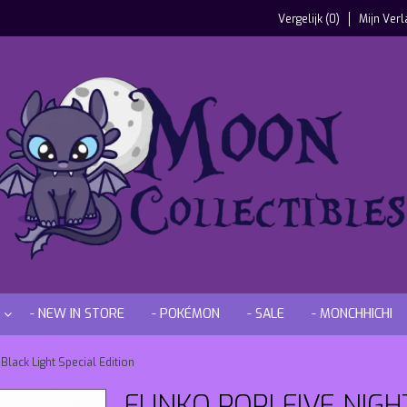
Vergelijk (0)
Mijn Verl
- NEW IN STORE
- POKÉMON
- SALE
- MONCHHICHI
Black Light Special Edition
FUNKO POP! FIVE NIGH