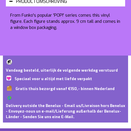
PRODUCTOMSCHRIJVING
From Funko's popular 'POP!' series comes this vinyl
figure. Each figure stands approx. 9 cm tall and comes in
a window box packaging.
Vandaag besteld, uiterlijk de volgende werkdag verstuurd
Speciaal voor u altijd met liefde verpakt
Gratis thuis bezorgd vanaf €150,- binnen Nederland
Delivery outside the Benelux - Email us/Livraison hors Benelux
- Envoyez-nous un e-mail/Lieferung außerhalb der Benelux-
Länder - Senden Sie uns eine E-Mail.