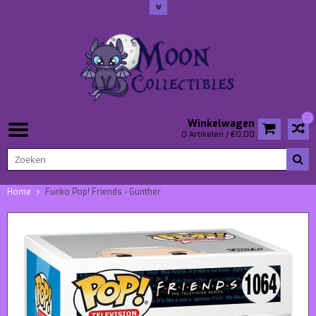
0
Winkelwagen
0 Artikelen / €0,00
Home
Funko Pop! Friends - Gunther