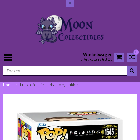
0
Winkelwagen
0 Artikelen / €0,00
Home
Funko Pop! Friends - Joey Tribbiani