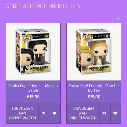
GERELATEERDE PRODUCTEN
Funko Pop! Friends - Monica
Funko Pop! Friends - Phoebe
Geller
Buffay
€15,00
€15,00
TOEVOEGEN
TOEVOEGEN
AAN
AAN
WINKELWAGEN
WINKELWAGEN