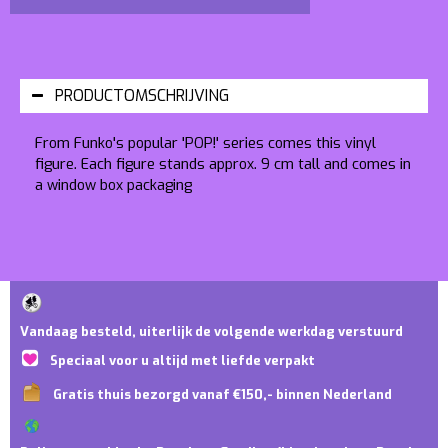
PRODUCTOMSCHRIJVING
From Funko's popular 'POP!' series comes this vinyl
figure. Each figure stands approx. 9 cm tall and comes in
a window box packaging
Vandaag besteld, uiterlijk de volgende werkdag verstuurd
Speciaal voor u altijd met liefde verpakt
Gratis thuis bezorgd vanaf €150,- binnen Nederland