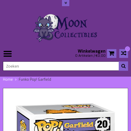
0
Winkelwagen
0 Artikelen / €0,00
Home
Funko Pop! Garfield