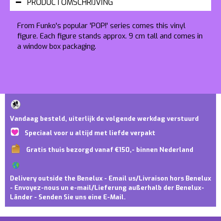
PRODUCTOMSCHRIJVING
From Funko's popular 'POP!' series comes this vinyl
figure. Each figure stands approx. 9 cm tall and comes in
a window box packaging.
Vandaag besteld, uiterlijk de volgende werkdag verstuurd
Speciaal voor u altijd met liefde verpakt
Gratis thuis bezorgd vanaf €150,- binnen Nederland
Delivery outside the Benelux - Email us/Livraison hors Benelux
- Envoyez-nous un e-mail/Lieferung außerhalb der Benelux-
Länder - Senden Sie uns eine E-Mail.