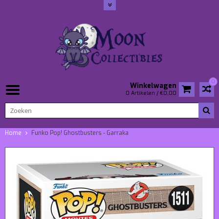
0
Winkelwagen
0 Artikelen / €0,00
Home
Funko Pop! Ghostbusters - Garraka