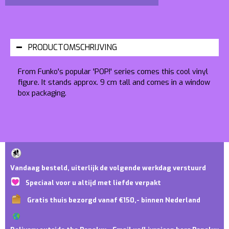
PRODUCTOMSCHRIJVING
From Funko's popular 'POP!' series comes this cool vinyl
figure. It stands approx. 9 cm tall and comes in a window
box packaging.
Vandaag besteld, uiterlijk de volgende werkdag verstuurd
Speciaal voor u altijd met liefde verpakt
Gratis thuis bezorgd vanaf €150,- binnen Nederland