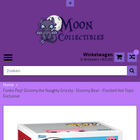
0
Winkelwagen
0 Artikelen / €0,00
Home
Funko Pop! Gloomy the Naughty Grizzly - Gloomy Bear - Flocked Hot Topic
Exclusive