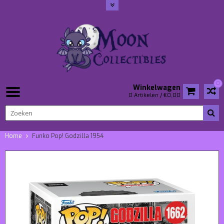
0
Winkelwagen
0 Artikelen / €0,00
Home
Funko Pop! Godzilla 1954