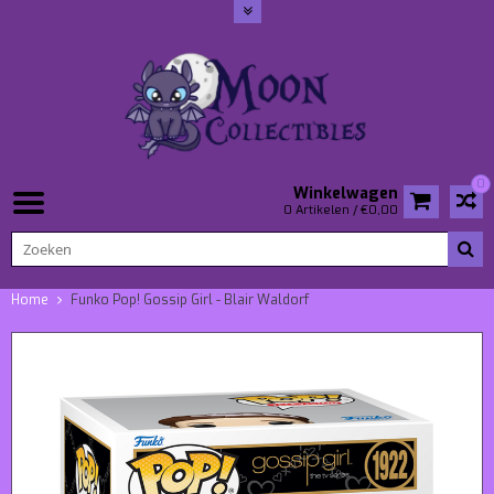
0
Winkelwagen
0 Artikelen / €0,00
Home
Funko Pop! Gossip Girl - Blair Waldorf