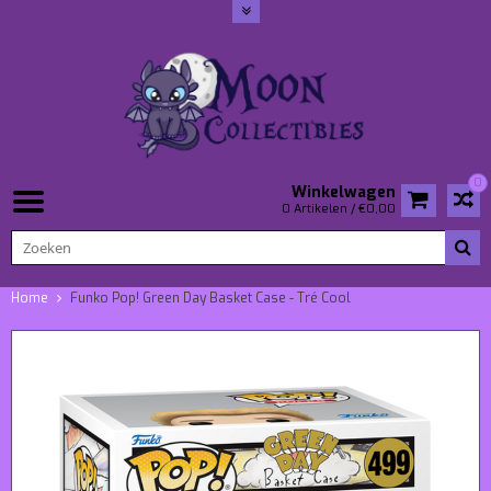
0
Winkelwagen
0 Artikelen / €0,00
Home
Funko Pop! Green Day Basket Case - Tré Cool