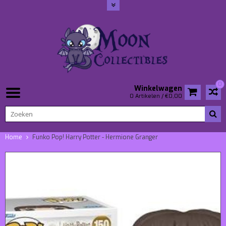
0
Winkelwagen
0 Artikelen / €0,00
Home
Funko Pop! Harry Potter - Hermione Granger