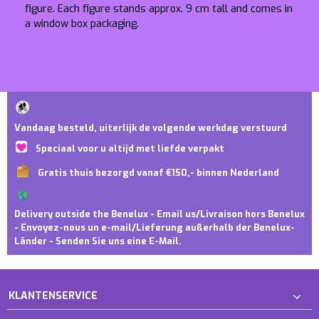
figure. Each figure stands approx. 9 cm tall and comes in
a window box packaging.
Vandaag besteld, uiterlijk de volgende werkdag verstuurd
Speciaal voor u altijd met liefde verpakt
Gratis thuis bezorgd vanaf €150,- binnen Nederland
Delivery outside the Benelux - Email us/Livraison hors Benelux
- Envoyez-nous un e-mail/Lieferung außerhalb der Benelux-
Länder - Senden Sie uns eine E-Mail.
KLANTENSERVICE