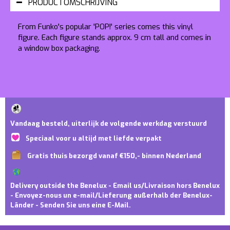
PRODUCTOMSCHRIJVING
From Funko's popular 'POP!' series comes this vinyl
figure. Each figure stands approx. 9 cm tall and comes in
a window box packaging.
Vandaag besteld, uiterlijk de volgende werkdag verstuurd
Speciaal voor u altijd met liefde verpakt
Gratis thuis bezorgd vanaf €150,- binnen Nederland
Delivery outside the Benelux - Email us/Livraison hors Benelux
- Envoyez-nous un e-mail/Lieferung außerhalb der Benelux-
Länder - Senden Sie uns eine E-Mail.