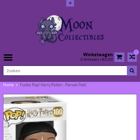
0
Winkelwagen
0 Artikelen / €0,00
Home
Funko Pop! Harry Potter - Parvati Patil