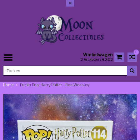
0
Winkelwagen
0 Artikelen / €0,00
Home
Funko Pop! Harry Potter - Ron Weasley