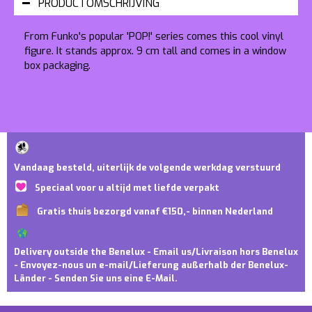
PRODUCTOMSCHRIJVING
From Funko's popular 'POP!' series comes this cool vinyl
figure. It stands approx. 9 cm tall and comes in a window
box packaging.
Vandaag besteld, uiterlijk de volgende werkdag verstuurd
Speciaal voor u altijd met liefde verpakt
Gratis thuis bezorgd vanaf €150,- binnen Nederland
Delivery outside the Benelux - Email us/Livraison hors Benelux
- Envoyez-nous un e-mail/Lieferung außerhalb der Benelux-
Länder - Senden Sie uns eine E-Mail.