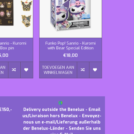
anrio - Kuromi
Funko Pop! Sanrio - Kuromi
Funko Pop!
 Box pin
with Bear Special Edition
Bak
5,00
€18,00
AAN
TOEVOEGEN AAN
TOEVOEGEN
EN
WINKELWAGEN
WINKELWA
€150,-
Delivery outside the Benelux - Email
us/Livraison hors Benelux - Envoyez-
nous un e-mail/Lieferung außerhalb
der Benelux-Länder - Senden Sie uns