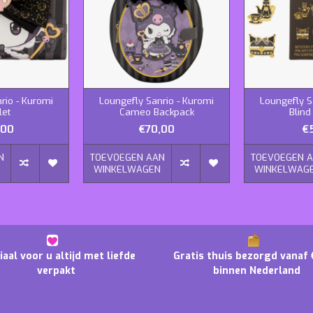
rio - Kuromi
Loungefly Sanrio - Kuromi
Loungefly S
let
Cameo Backpack
Blind
,00
€70,00
€
N
TOEVOEGEN AAN
TOEVOEGEN 
N
WINKELWAGEN
WINKELWAG
iaal voor u altijd met liefde
Gratis thuis bezorgd vanaf 
verpakt
binnen Nederland