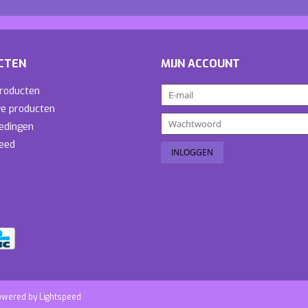
CTEN
MIJN ACCOUNT
producten
e producten
edingen
eed
owered by
Lightspeed