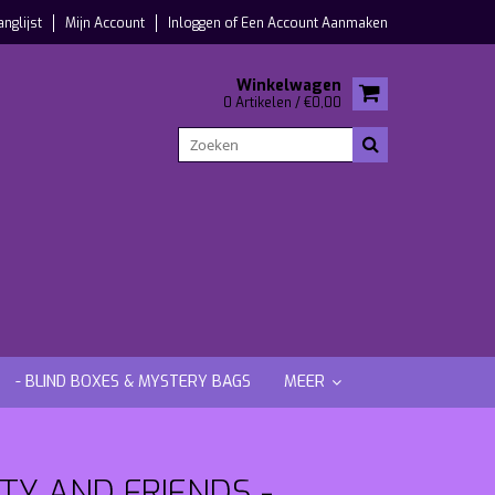
anglijst
Mijn Account
Inloggen
of
Een Account Aanmaken
Winkelwagen
0 Artikelen / €0,00
- BLIND BOXES & MYSTERY BAGS
MEER
TY AND FRIENDS -