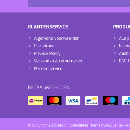
KLANTENSERVICE
PRODU
Algemene voorwaarden
Alle 
Disclaimer
Nieuw
Privacy Policy
Aanbi
Verzenden & retourneren
RSS-f
Klantenservice
BETAALMETHODEN
© Copyright 2026 Moon Collectibles Theme by
PSDCenter
- P