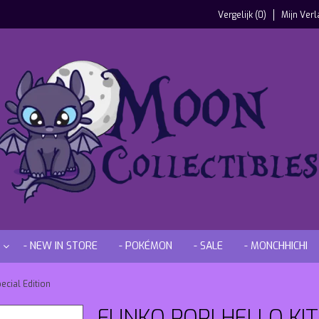
Vergelijk (0)
Mijn Verl
- NEW IN STORE
- POKÉMON
- SALE
- MONCHHICHI
ecial Edition
FUNKO POP! HELLO KIT