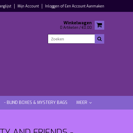
anglijst
Mijn Account
Inloggen
of
Een Account Aanmaken
Winkelwagen
0 Artikelen / €0,00
- BLIND BOXES & MYSTERY BAGS
MEER
TY AND FRIENDS -