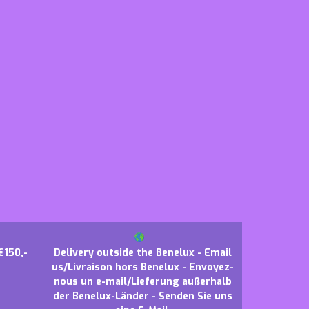
€150,-
Delivery outside the Benelux - Email
us/Livraison hors Benelux - Envoyez-
nous un e-mail/Lieferung außerhalb
der Benelux-Länder - Senden Sie uns