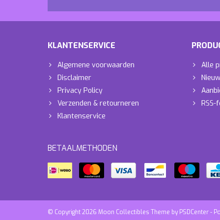
KLANTENSERVICE
PRODU
Algemene voorwaarden
Alle 
Disclaimer
Nieuw
Privacy Policy
Aanbi
Verzenden & retourneren
RSS-f
Klantenservice
BETAALMETHODEN
© Copyright 2026 Moon Collectibles Theme by
PSDCenter
- P