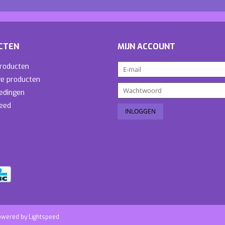
CTEN
MIJN ACCOUNT
producten
e producten
edingen
eed
owered by
Lightspeed