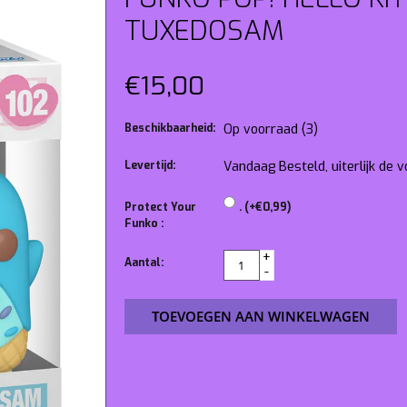
TUXEDOSAM
€15,00
Beschikbaarheid:
Op voorraad
(3)
Levertijd:
Vandaag Besteld, uiterlijk de
Protect Your
. (+€0,99)
Funko :
+
Aantal:
-
TOEVOEGEN AAN WINKELWAGEN