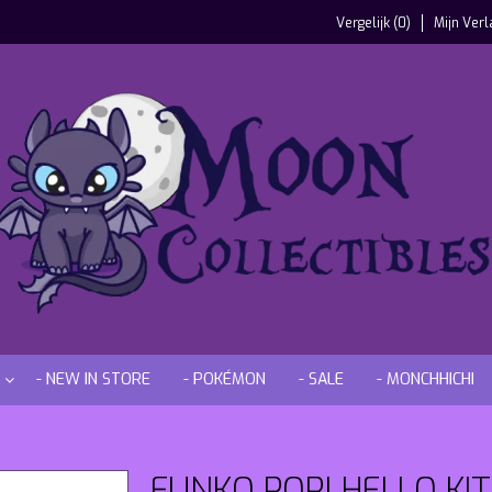
Vergelijk (0)
Mijn Verl
- NEW IN STORE
- POKÉMON
- SALE
- MONCHHICHI
FUNKO POP! HELLO KIT