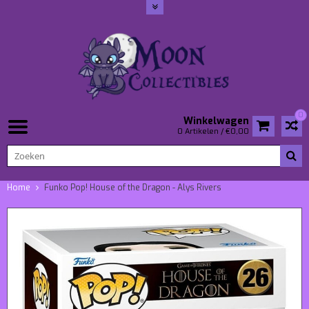
0
Winkelwagen
0 Artikelen / €0,00
Home
Funko Pop! House of the Dragon - Alys Rivers