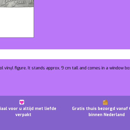
l vinyl figure. It stands approx. 9 cm tall and comes in a window bo
iaal voor u altijd met liefde
Gratis thuis bezorgd vanaf 
verpakt
binnen Nederland