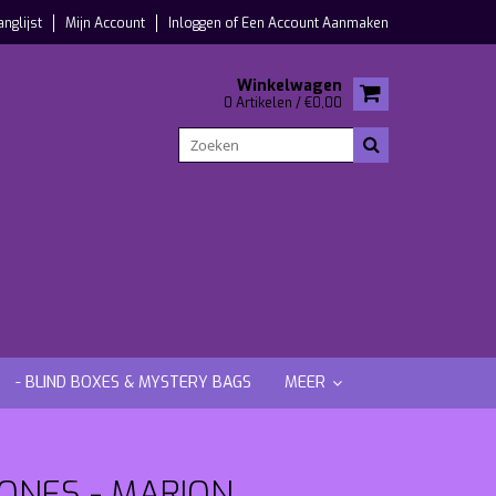
anglijst
Mijn Account
Inloggen
of
Een Account Aanmaken
Winkelwagen
0 Artikelen / €0,00
- BLIND BOXES & MYSTERY BAGS
MEER
JONES - MARION