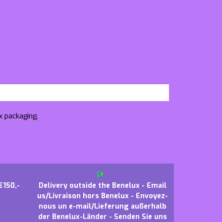
x packaging.
€150,-
Delivery outside the Benelux - Email
us/Livraison hors Benelux - Envoyez-
nous un e-mail/Lieferung außerhalb
der Benelux-Länder - Senden Sie uns