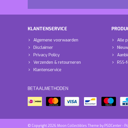
KLANTENSERVICE
PRODU
Algemene voorwaarden
Alle 
Disclaimer
Nieuw
Privacy Policy
Aanbi
Verzenden & retourneren
RSS-f
Klantenservice
BETAALMETHODEN
© Copyright 2026 Moon Collectibles Theme by
PSDCenter
- P