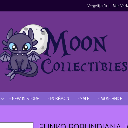
Vergelijk (0)
Mijn Verl
- NEW IN STORE
- POKÉMON
- SALE
- MONCHHICHI
FUNKO POP! INDIANA 