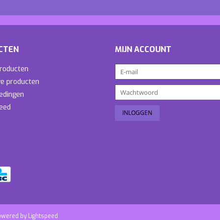
CTEN
MIJN ACCOUNT
producten
e producten
edingen
eed
owered by
Lightspeed