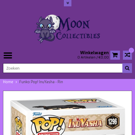
0
Winkelwagen
0 Artikelen / €0,00
Home
Funko Pop! InuYasha - Rin