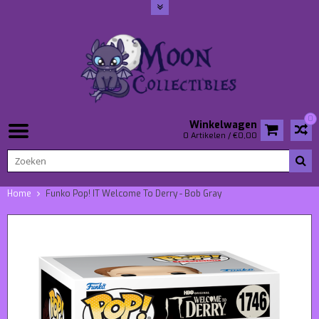
0
Winkelwagen
0 Artikelen / €0,00
Home
Funko Pop! IT Welcome To Derry - Bob Gray