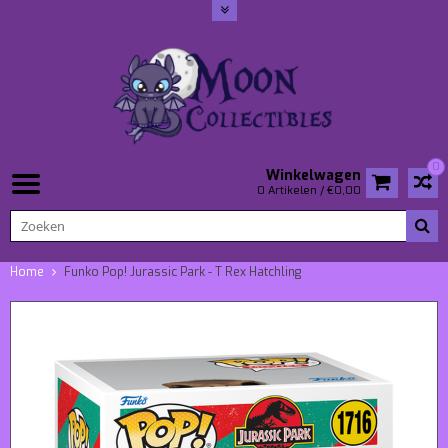
0
Winkelwagen
0 Artikelen / €0,00
Home
Funko Pop! Jurassic Park - T Rex Hatchling