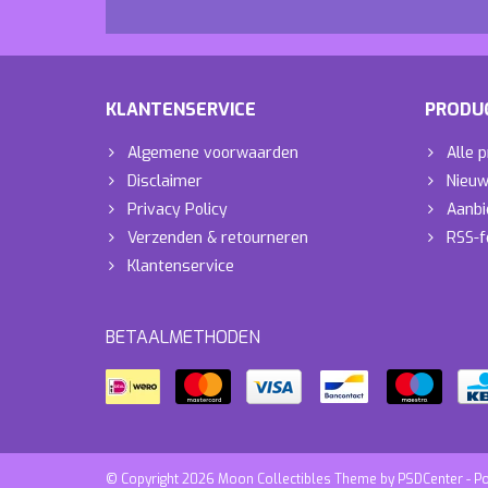
KLANTENSERVICE
PRODU
Algemene voorwaarden
Alle 
Disclaimer
Nieuw
Privacy Policy
Aanbi
Verzenden & retourneren
RSS-f
Klantenservice
BETAALMETHODEN
© Copyright 2026 Moon Collectibles Theme by
PSDCenter
- P