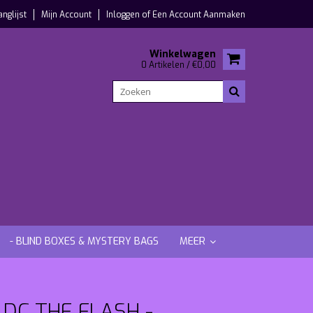
anglijst
Mijn Account
Inloggen
of
Een Account Aanmaken
Winkelwagen
0 Artikelen / €0,00
- BLIND BOXES & MYSTERY BAGS
MEER
 DC THE FLASH -