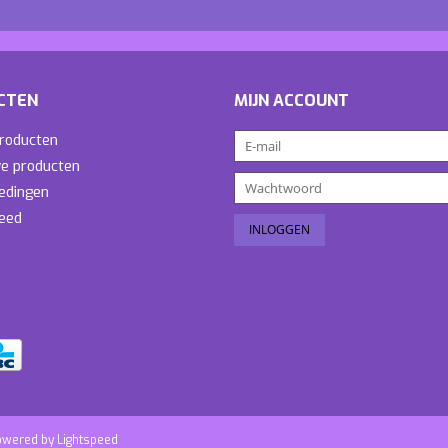
CTEN
MIJN ACCOUNT
producten
e producten
edingen
eed
owered by
Lightspeed