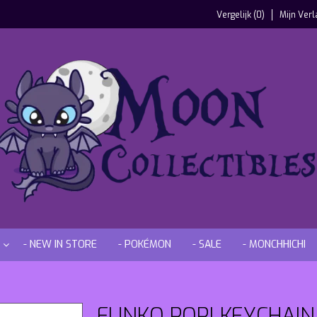
Vergelijk (0)
Mijn Verl
- NEW IN STORE
- POKÉMON
- SALE
- MONCHHICHI
FUNKO POP! KEYCHAIN