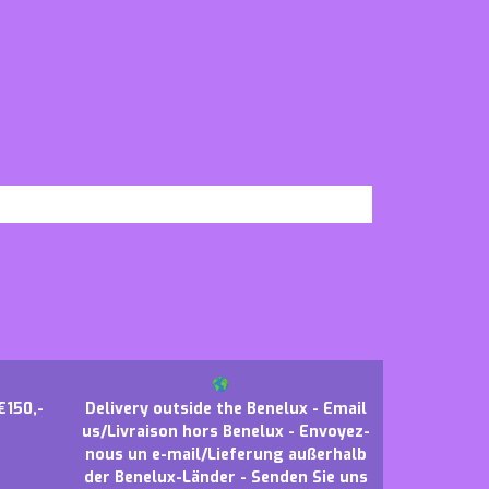
€150,-
Delivery outside the Benelux - Email
us/Livraison hors Benelux - Envoyez-
nous un e-mail/Lieferung außerhalb
der Benelux-Länder - Senden Sie uns