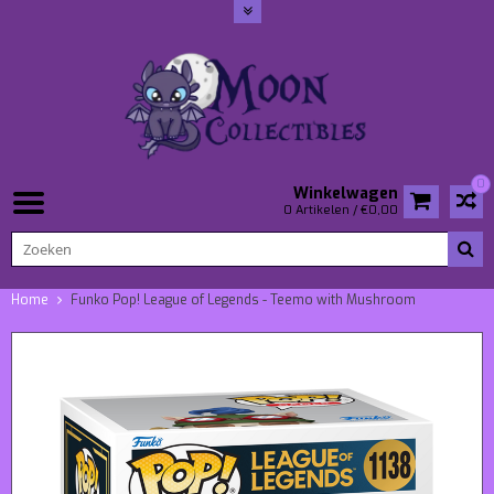
0
Winkelwagen
0 Artikelen / €0,00
Home
Funko Pop! League of Legends - Teemo with Mushroom