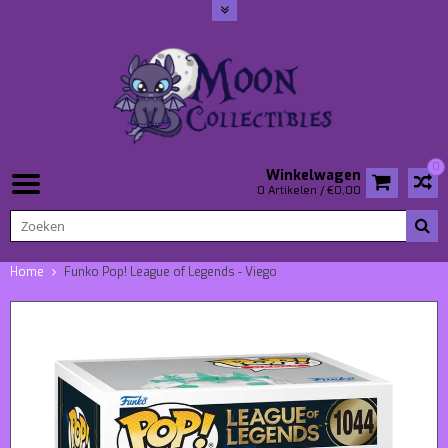
0
Winkelwagen
0 Artikelen / €0,00
Home
Funko Pop! League of Legends - Viego