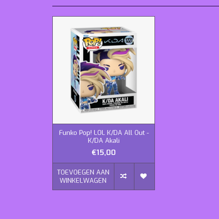
Funko Pop! LOL K/DA All Out -
K/DA Akali
€15,00
TOEVOEGEN AAN
WINKELWAGEN