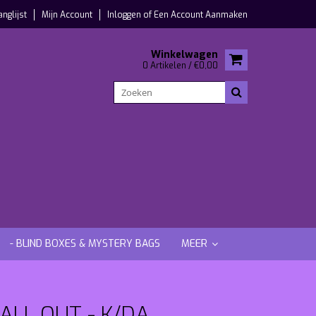
anglijst
Mijn Account
Inloggen
of
Een Account Aanmaken
Winkelwagen
0 Artikelen / €0,00
- BLIND BOXES & MYSTERY BAGS
MEER
ALL OUT - K/DA