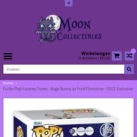
0
Winkelwagen
0 Artikelen / €0,00
Home
Funko Pop! Looney Tunes - Bugs Bunny as Fred Flintstone - SDCC Exclusive