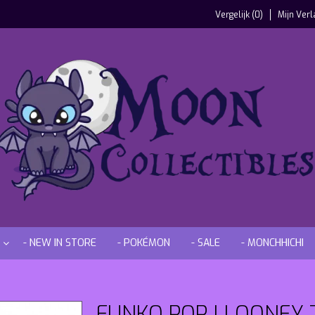
Vergelijk (0)
Mijn Verl
- NEW IN STORE
- POKÉMON
- SALE
- MONCHHICHI
FUNKO POP ! LOONEY 