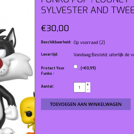
SYLVESTER AND TWE
€30,00
Beschikbaarheid:
Op voorraad
(2)
Levertijd:
Vandaag Besteld, uiterlijk de
Protect Your
. (+€0,99)
Funko :
+
Aantal:
-
TOEVOEGEN AAN WINKELWAGEN