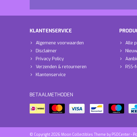
KLANTENSERVICE
PRODU
Algemene voorwaarden
Alle 
Disclaimer
Nieuw
Privacy Policy
Aanbi
Verzenden & retourneren
RSS-f
Klantenservice
BETAALMETHODEN
© Copyright 2026 Moon Collectibles Theme by
PSDCenter
- P