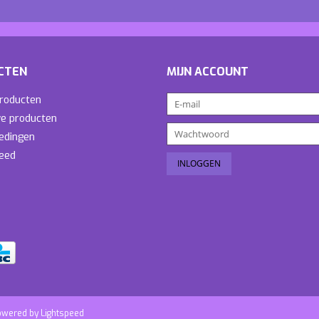
CTEN
MIJN ACCOUNT
producten
e producten
edingen
eed
owered by
Lightspeed