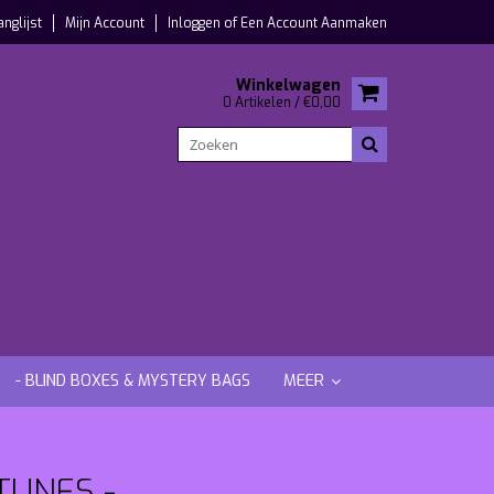
anglijst
Mijn Account
Inloggen
of
Een Account Aanmaken
Winkelwagen
0 Artikelen / €0,00
- BLIND BOXES & MYSTERY BAGS
MEER
TUNES -