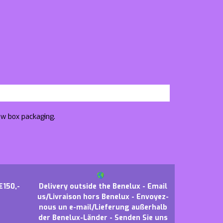
ow box packaging.
€150,-
Delivery outside the Benelux - Email
us/Livraison hors Benelux - Envoyez-
nous un e-mail/Lieferung außerhalb
der Benelux-Länder - Senden Sie uns