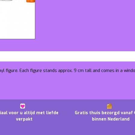
nyl figure. Each figure stands approx. 9 cm tall and comes in a wind
iaal voor u altijd met liefde
Gratis thuis bezorgd vanaf 
verpakt
binnen Nederland