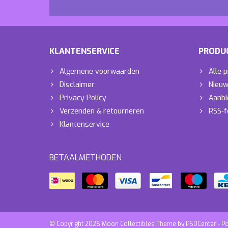
KLANTENSERVICE
PRODU
Algemene voorwaarden
Alle 
Disclaimer
Nieuw
Privacy Policy
Aanbi
Verzenden & retourneren
RSS-f
Klantenservice
BETAALMETHODEN
© Copyright 2026 Moon Collectibles Theme by
PSDCenter
- P