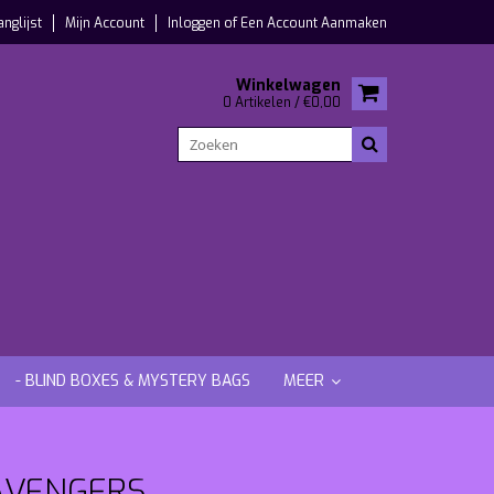
anglijst
Mijn Account
Inloggen
of
Een Account Aanmaken
Winkelwagen
0 Artikelen / €0,00
- BLIND BOXES & MYSTERY BAGS
MEER
AVENGERS