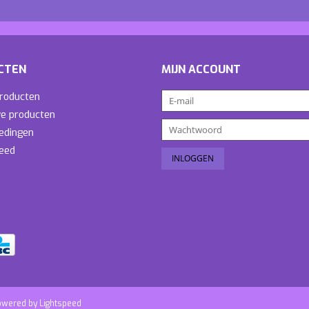
CTEN
MIJN ACCOUNT
producten
e producten
edingen
eed
owered by
Lightspeed