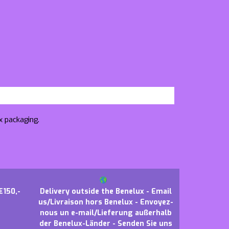
x packaging.
€150,-
Delivery outside the Benelux - Email
us/Livraison hors Benelux - Envoyez-
nous un e-mail/Lieferung außerhalb
der Benelux-Länder - Senden Sie uns