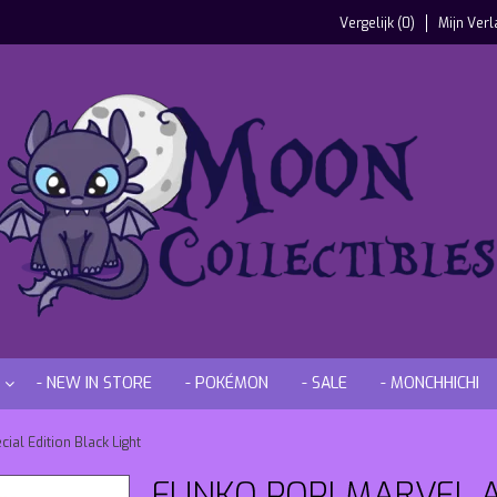
Vergelijk (0)
Mijn Verl
- NEW IN STORE
- POKÉMON
- SALE
- MONCHHICHI
al Edition Black Light
FUNKO POP! MARVEL 