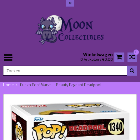
0
Winkelwagen
0 Artikelen / €0,00
Home
Funko Pop! Marvel - Beauty Pageant Deadpool