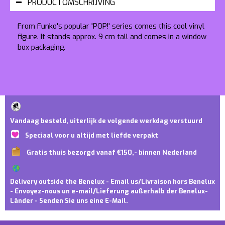
PRODUCTOMSCHRIJVING
From Funko's popular 'POP!' series comes this cool vinyl
figure. It stands approx. 9 cm tall and comes in a window
box packaging.
Vandaag besteld, uiterlijk de volgende werkdag verstuurd
Speciaal voor u altijd met liefde verpakt
Gratis thuis bezorgd vanaf €150,- binnen Nederland
Delivery outside the Benelux - Email us/Livraison hors Benelux
- Envoyez-nous un e-mail/Lieferung außerhalb der Benelux-
Länder - Senden Sie uns eine E-Mail.