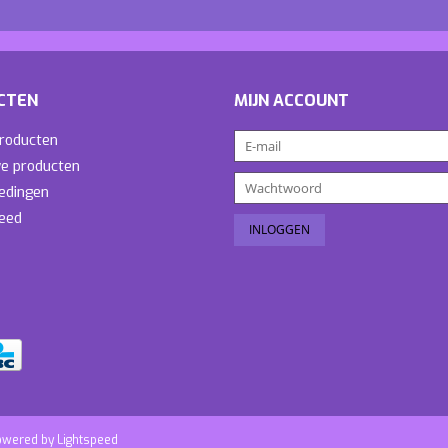
CTEN
MIJN ACCOUNT
producten
e producten
edingen
eed
owered by
Lightspeed