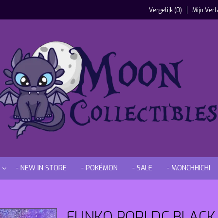
Vergelijk (0)
Mijn Verl
- NEW IN STORE
- POKÉMON
- SALE
- MONCHHICHI
FUNKO POP! DC BLACK