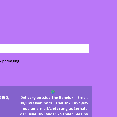
x packaging.
€150,-
Delivery outside the Benelux - Email
us/Livraison hors Benelux - Envoyez-
nous un e-mail/Lieferung außerhalb
der Benelux-Länder - Senden Sie uns