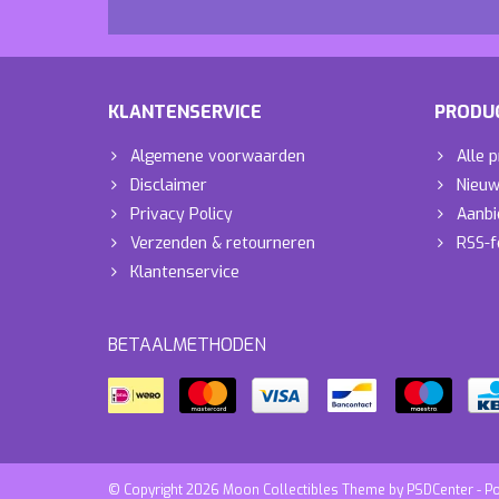
KLANTENSERVICE
PRODU
Algemene voorwaarden
Alle 
Disclaimer
Nieuw
Privacy Policy
Aanbi
Verzenden & retourneren
RSS-f
Klantenservice
BETAALMETHODEN
© Copyright 2026 Moon Collectibles Theme by
PSDCenter
- P