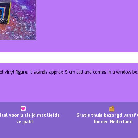
l vinyl figure. It stands approx. 9 cm tall and comes in a window bo
iaal voor u altijd met liefde
Gratis thuis bezorgd vanaf 
verpakt
binnen Nederland