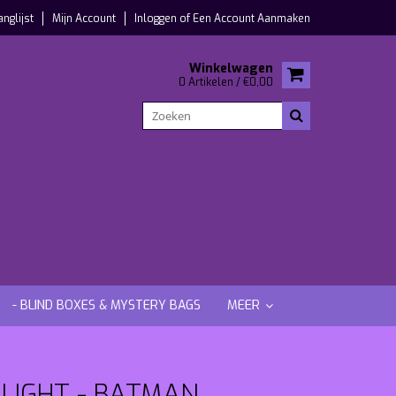
anglijst
Mijn Account
Inloggen
of
Een Account Aanmaken
Winkelwagen
0 Artikelen / €0,00
- BLIND BOXES & MYSTERY BAGS
MEER
 LIGHT - BATMAN