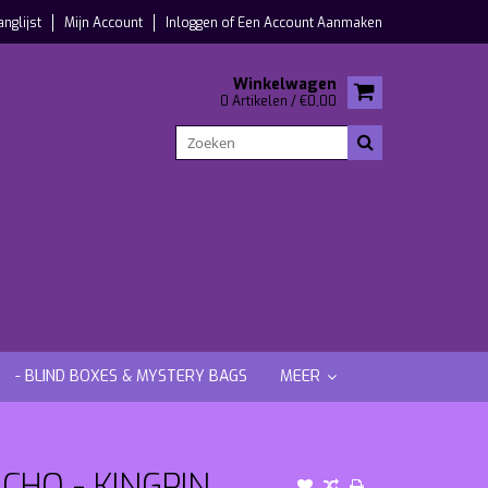
anglijst
Mijn Account
Inloggen
of
Een Account Aanmaken
Winkelwagen
0 Artikelen / €0,00
- BLIND BOXES & MYSTERY BAGS
MEER
CHO - KINGPIN