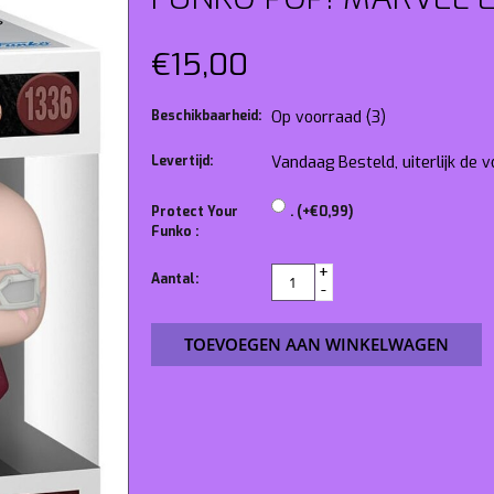
€15,00
Beschikbaarheid:
Op voorraad
(3)
Levertijd:
Vandaag Besteld, uiterlijk de
Protect Your
. (+€0,99)
Funko :
+
Aantal:
-
TOEVOEGEN AAN WINKELWAGEN