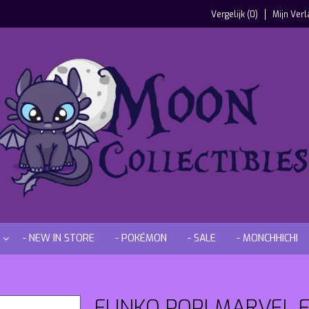
Vergelijk (0)
Mijn Verl
- NEW IN STORE
- POKÉMON
- SALE
- MONCHHICHI
FUNKO POP! MARVEL E