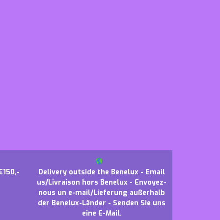
€150,-
Delivery outside the Benelux - Email
us/Livraison hors Benelux - Envoyez-
nous un e-mail/Lieferung außerhalb
der Benelux-Länder - Senden Sie uns
eine E-Mail.