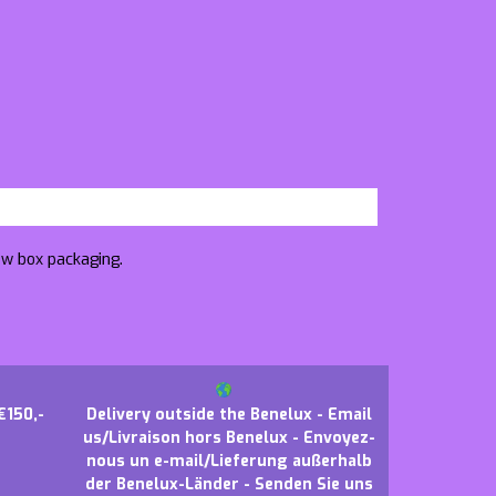
ow box packaging.
€150,-
Delivery outside the Benelux - Email
us/Livraison hors Benelux - Envoyez-
nous un e-mail/Lieferung außerhalb
der Benelux-Länder - Senden Sie uns