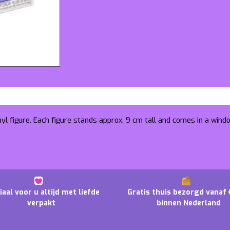
nyl figure. Each figure stands approx. 9 cm tall and comes in a wind
iaal voor u altijd met liefde
Gratis thuis bezorgd vanaf 
verpakt
binnen Nederland