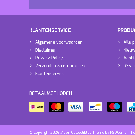
KLANTENSERVICE
PRODU
Algemene voorwaarden
Alle 
Disclaimer
Nieuw
Privacy Policy
Aanbi
Verzenden & retourneren
RSS-f
Klantenservice
BETAALMETHODEN
© Copyright 2026 Moon Collectibles Theme by
PSDCenter
- P