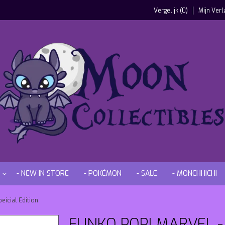
Vergelijk (0)
Mijn Verl
- NEW IN STORE
- POKÉMON
- SALE
- MONCHHICHI
eicial Edition
FUNKO POP! MARVEL -