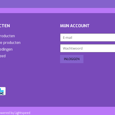
CTEN
MIJN ACCOUNT
producten
e producten
edingen
eed
owered by
Lightspeed