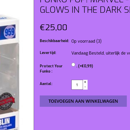
GLOWS IN THE DARK SP
€25,00
Beschikbaarheid:
Op voorraad
(3)
Levertijd:
Vandaag Besteld, uiterlijk de
Protect Your
. (+€0,99)
Funko :
+
Aantal:
-
TOEVOEGEN AAN WINKELWAGEN