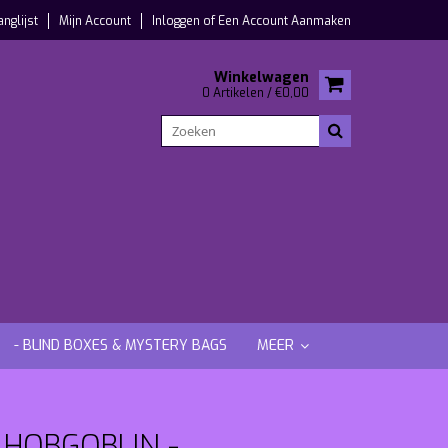
anglijst
Mijn Account
Inloggen
of
Een Account Aanmaken
Winkelwagen
0 Artikelen / €0,00
- BLIND BOXES & MYSTERY BAGS
MEER
 HOBGOBLIN -