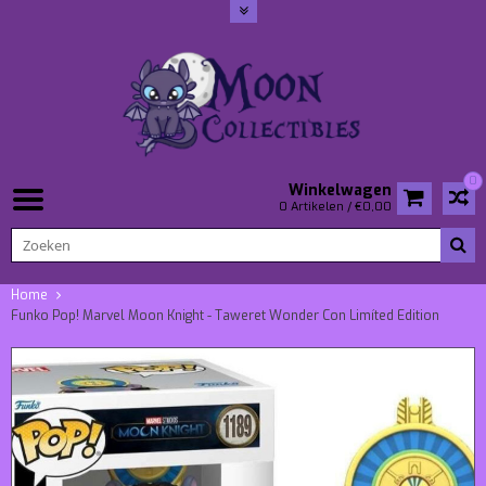
0
Winkelwagen
0 Artikelen / €0,00
Home
Funko Pop! Marvel Moon Knight - Taweret Wonder Con Limíted Edition