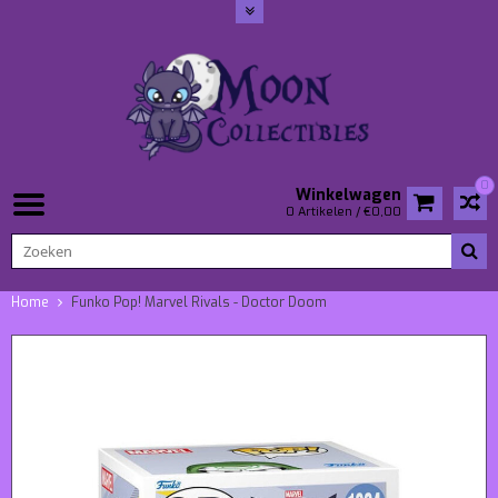
0
Winkelwagen
0 Artikelen / €0,00
Home
Funko Pop! Marvel Rivals - Doctor Doom