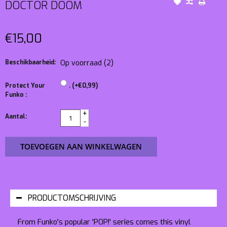
DOCTOR DOOM
€15,00
Beschikbaarheid:
Op voorraad
(2)
Protect Your
. (+€0,99)
Funko :
+
Aantal:
-
TOEVOEGEN AAN WINKELWAGEN
PRODUCTOMSCHRIJVING
From Funko's popular 'POP!' series comes this vinyl